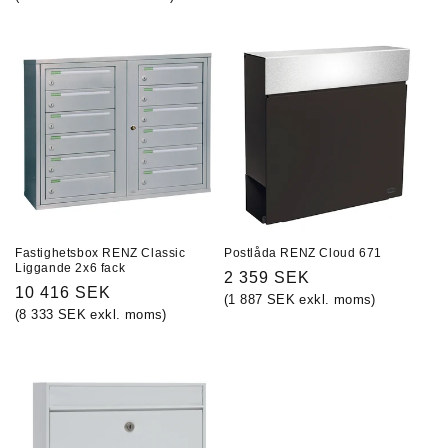
Fastighetsbox RENZ Classic
Postlåda RENZ Cloud 671
Liggande 2x6 fack
Ordinarie
2 359 SEK
Ordinarie
10 416 SEK
(1 887 SEK exkl. moms)
pris
(8 333 SEK exkl. moms)
pris