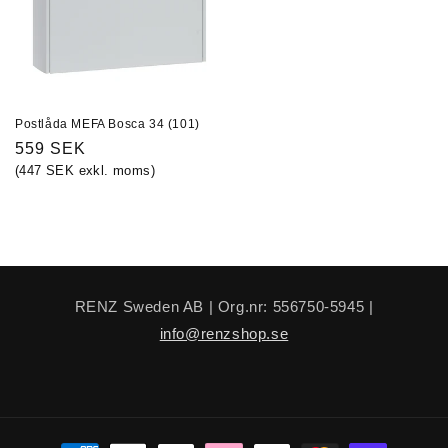
Postlåda MEFA Bosca 34 (101)
Ordinarie
559 SEK
(447 SEK exkl. moms)
pris
RENZ Sweden AB | Org.nr: 556750-5945 |
info@renzshop.se
Betalningsmetoder