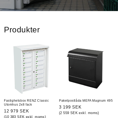
Produkter
Fastighetsbox RENZ Classic
Paketpostlåda MEFA Magnum 495
Utomhus 2x8 fack
Ordinarie
3 199 SEK
Ordinarie
12 979 SEK
(2 559 SEK exkl. moms)
pris
(10 383 SEK exkl. moms)
pris